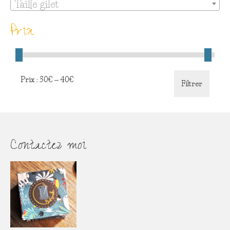
Taille gilet
Prix
Prix
Prix
Prix :
30€
—
40€
Filtrer
min
max
Contactez moi