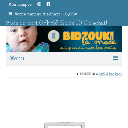
Mon compte
Votre panier d'achats
-
0,00
€
Frais de port OFFERTS dès 50 € d’achat!
Menu
DE RETOUR À
BAVOIR BANDANA
Boutique
Mode / Vêtements
Accessoires Textiles
Pour offrir
Apprendre à coudre