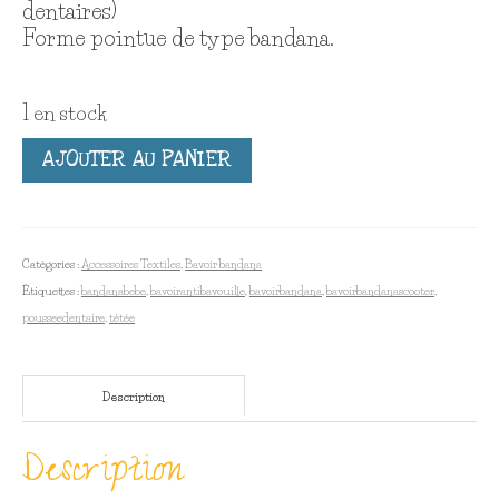
dentaires)
Forme pointue de type bandana.
1 en stock
quantité
AJOUTER AU PANIER
de
Bavoir
bandana
TROPICAL
Catégories :
Accessoires Textiles
,
Bavoir bandana
Étiquettes :
bandanabebe
,
bavoirantibavouille
,
bavoirbandana
,
bavoirbandanascooter
,
pousseedentaire
,
tétée
Description
Description